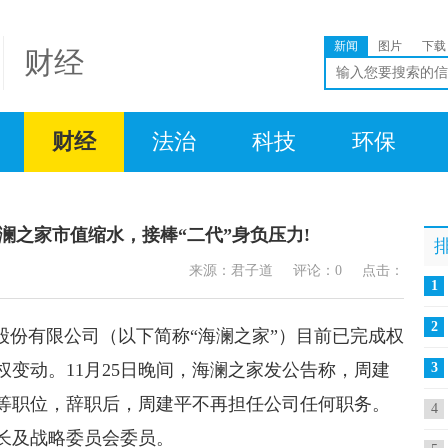
新闻
图片
下载
财经
财经
法治
科技
环保
澜之家市值缩水，接棒“二代”身负压力!
来源：君子道
评论：
0
点击：
1
教
2
股份有限公司（以下简称“海澜之家”）目前已完成权
持
变动。11月25日晚间，海澜之家发公告称，周建
3
等职位，辞职后，周建平不再担任公司任何职务。
棒“
4
长及战略委员会委员。