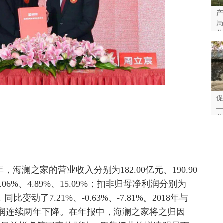
产
局
化
业
促
—
化
质
年，海澜之家的营业收入分别为182.00亿元、190.90
.06%、4.89%、15.09%；扣非归母净利润分别为
，同比变动了7.21%、-0.63%、-7.81%。2018年与
利润连续两年下降。在年报中，海澜之家将之归因