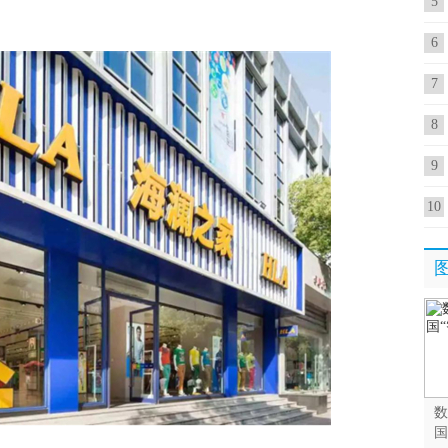
场
5
年亏
6
其
7
地
8
上
9
10
道
数
国