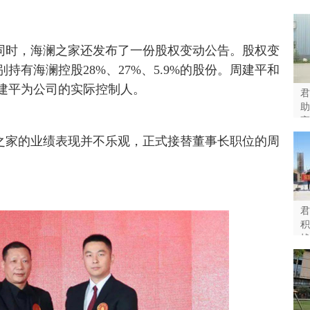
同时，海澜之家还发布了一份股权变动公告。股权变
有海澜控股28%、27%、5.9%的股份。周建平和
建平为公司的实际控制人。
君
助
高
之家的业绩表现并不乐观，正式接替董事长职位的周
君
积
战
济