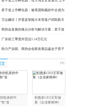
，美国插足农产品！
君子道上市孵化器：恒大淘宝官宣退市,上半
损10个亿
君子道上市孵化器：被美国制裁的中企成为
软肋
万众瞩目丨开普蓝智能大本营落户祁阳新天
商协会发展的痛点分析与解决方案，君子道
市孵化器助力转型升级
广东前三季度外贸达5.14万亿元
助力产业园、商协会创新发展品鉴会于君子
上市孵化器成功举办
图文
PIC
控机床的中
积惠多CEO王军做
“智”造
客《企业家精神》