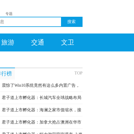
专题
旅游
交通
文卫
排行榜
TOP
震惊了Win10系统竟然有这么多内置广告，
你快速屏蔽
君子道上市孵化器：长城汽车全球战略布局
续完善！
君子道上市孵化器：海澜之家市值缩水，接
二代”身负压力!
君子道上市孵化器：加拿大抢占澳洲在华市